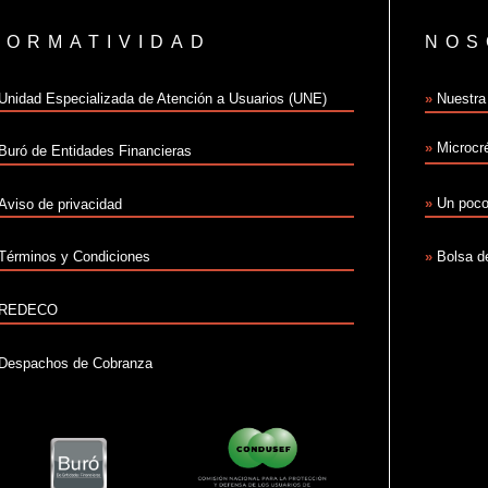
NORMATIVIDAD
NOS
Unidad Especializada de Atención a Usuarios (UNE)
»
Nuestra 
»
Microcr
Buró de Entidades Financieras
»
Un poco
Aviso de privacidad
»
Bolsa d
Términos y Condiciones
REDECO
Despachos de Cobranza