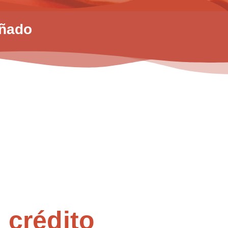
oñado
 crédito