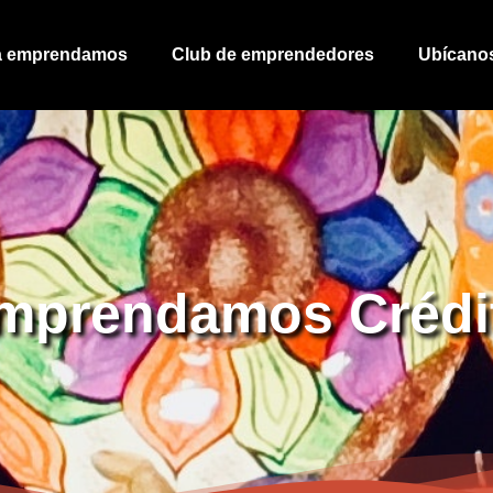
ía emprendamos
Club de emprendedores
Ubícano
mprendamos Crédi